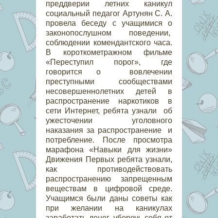
преддверии летних каникул
социальный педагог Артунян С. А.
провела беседу с учащимися о
законопослушном поведении,
соблюдении комендантского часа.
В короткометражном фильме
«Переступил порог», где
говорится о вовлечении
преступными сообществами
несовершеннолетних детей в
распространение наркотиков в
сети Интернет, ребята узнали об
ужесточении уголовного
наказания за распространение и
потребление. После просмотра
марафона «Навыки для жизни»
Движения Первых ребята узнали,
как противодействовать
распространению запрещенным
веществам в цифровой среде.
Учащимся были даны советы как
при желании на каникулах
заработать денег, уберечь себя от