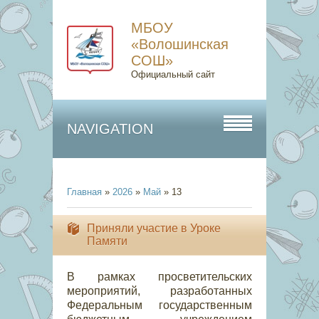
МБОУ
«Волошинская
СОШ»
Официальный сайт
NAVIGATION
Главная
»
2026
»
Май
»
13
Приняли участие в Уроке
Памяти
В рамках просветительских
мероприятий, разработанных
Федеральным государственным