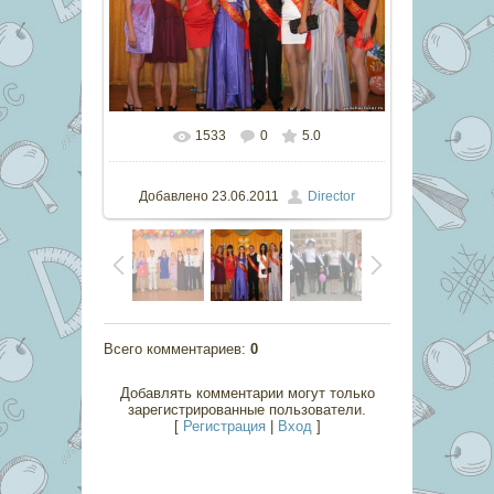
1533
0
5.0
В реальном размере
800x600
/
100.5Kb
Добавлено
23.06.2011
Director
Всего комментариев
:
0
Добавлять комментарии могут только
зарегистрированные пользователи.
[
Регистрация
|
Вход
]