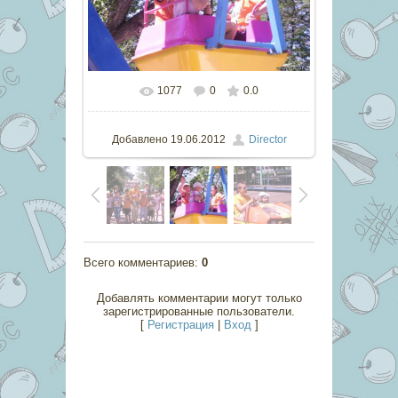
1077
0
0.0
В реальном размере
800x533
/
103.8Kb
Добавлено
19.06.2012
Director
Всего комментариев
:
0
Добавлять комментарии могут только
зарегистрированные пользователи.
[
Регистрация
|
Вход
]