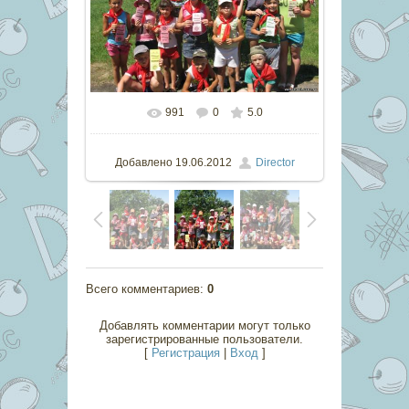
991
0
5.0
В реальном размере
800x600
/
148.0Kb
Добавлено
19.06.2012
Director
Всего комментариев
:
0
Добавлять комментарии могут только
зарегистрированные пользователи.
[
Регистрация
|
Вход
]