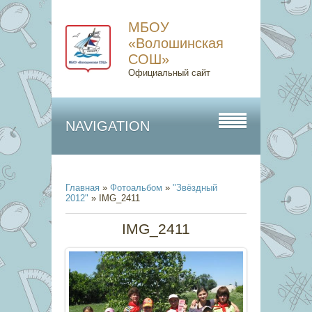
МБОУ
«Волошинская
СОШ»
Официальный сайт
NAVIGATION
Главная
»
Фотоальбом
»
"Звёздный
2012"
» IMG_2411
IMG_2411