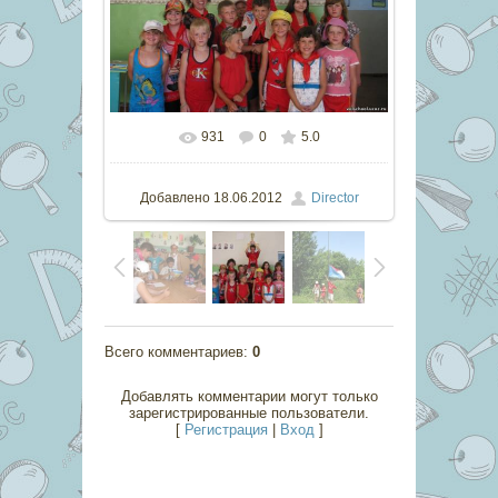
931
0
5.0
В реальном размере
800x600
/
74.2Kb
Добавлено
18.06.2012
Director
Всего комментариев
:
0
Добавлять комментарии могут только
зарегистрированные пользователи.
[
Регистрация
|
Вход
]