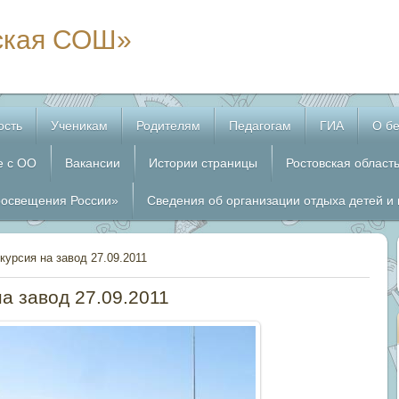
ская СОШ»
ость
Ученикам
Родителям
Педагогам
ГИА
О бе
е с ОО
Вакансии
Истории страницы
Ростовская област
росвещения России»
Сведения об организации отдыха детей и
курсия на завод 27.09.2011
а завод 27.09.2011