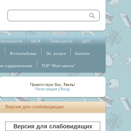
зопасности
ШСК
Точка роста
ЦОС
ь
Фотоальбомы
Эл. услуги
Каталог
 их оздоровлении
ТОР "Моя школа"
Приветствую Вас
,
Гость
!
Регистрация
|
Вход
Версия для слабовидящих
Версия для слабовидящих