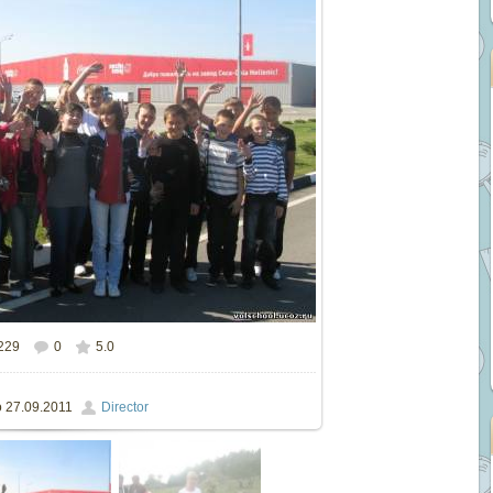
229
0
5.0
ом размере
800x600
/ 76.7Kb
о
27.09.2011
Director