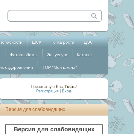
зопасности
ШСК
Точка роста
ЦОС
ь
Фотоальбомы
Эл. услуги
Каталог
 их оздоровлении
ТОР "Моя школа"
Приветствую Вас
,
Гость
!
Регистрация
|
Вход
Версия для слабовидящих
Версия для слабовидящих