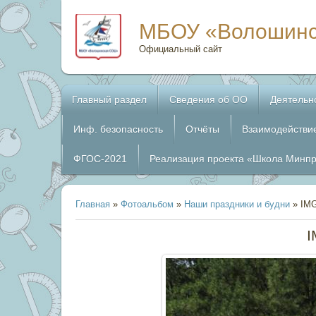
МБОУ «Волошин
Официальный сайт
Главный раздел
Сведения об ОО
Деятельн
Инф. безопасность
Отчёты
Взаимодействи
ФГОС-2021
Реализация проекта «Школа Минп
Главная
»
Фотоальбом
»
Наши праздники и будни
» IM
I