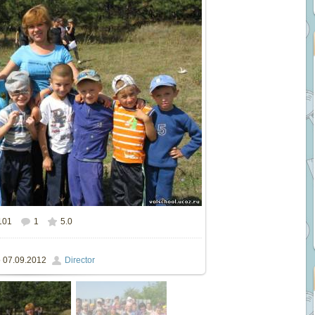
101
1
5.0
ом размере
800x600
/ 129.2Kb
о
07.09.2012
Director