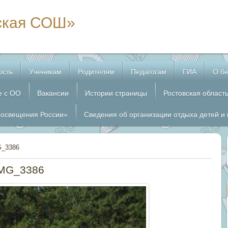
ская СОШ»
ость
Ученикам
Родителям
Педагогам
ГИА
О бе
е с ОО
Вакансии
Истории страницы
Ростовская област
росвещения России»
Сведения об организации отдыха детей и
G_3386
MG_3386