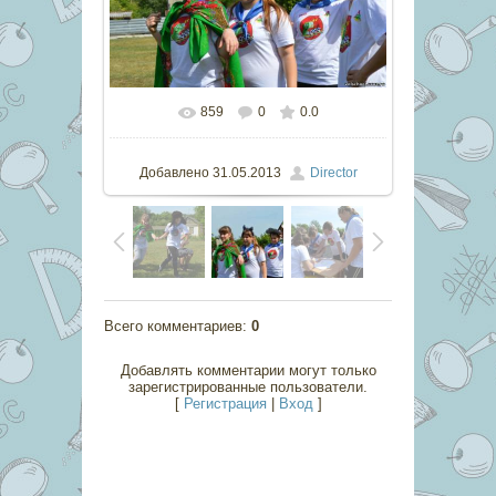
859
0
0.0
В реальном размере
800x532
/
362.2Kb
Добавлено
31.05.2013
Director
Всего комментариев
:
0
Добавлять комментарии могут только
зарегистрированные пользователи.
[
Регистрация
|
Вход
]