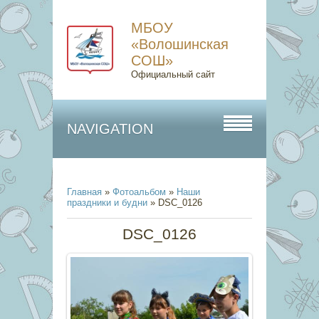
МБОУ
«Волошинская
СОШ»
Официальный сайт
NAVIGATION
Главная
»
Фотоальбом
»
Наши
праздники и будни
» DSC_0126
DSC_0126