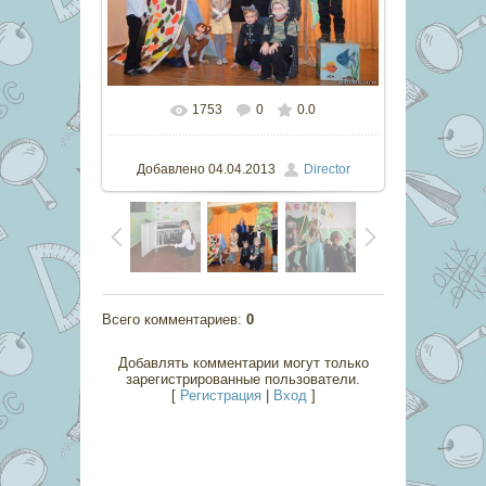
1753
0
0.0
В реальном размере
800x532
/
145.8Kb
Добавлено
04.04.2013
Director
Всего комментариев
:
0
Добавлять комментарии могут только
зарегистрированные пользователи.
[
Регистрация
|
Вход
]