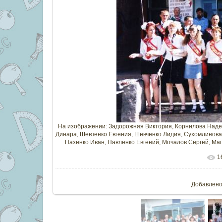
На изображении:
Задорожняя Виктория
,
Корнилова Над
Динара
,
Шевченко Евгения
,
Шевченко Лидия
,
Сухомлинова
Пазенко Иван
,
Павленко Евгений
,
Мочалов Сергей
,
Маг
1
В реальн
Добавлен