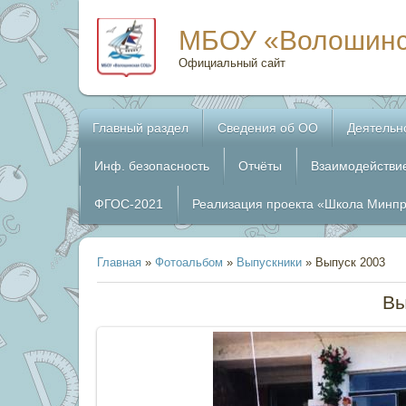
МБОУ «Волошин
Официальный сайт
Главный раздел
Сведения об ОО
Деятельн
Инф. безопасность
Отчёты
Взаимодействи
ФГОС-2021
Реализация проекта «Школа Минп
Главная
»
Фотоальбом
»
Выпускники
» Выпуск 2003
Вы