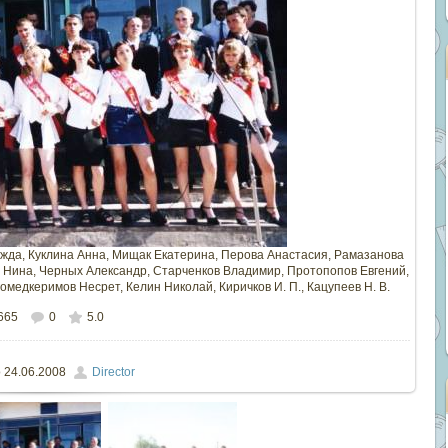
ежда
,
Куклина Анна
,
Мищак Екатерина
,
Перова Анастасия
,
Рамазанова
 Нина
,
Черных Александр
,
Старченков Владимир
,
Протопопов Евгений
,
омедкеримов Несрет
,
Келин Николай
,
Киричков И. П.
,
Кацупеев Н. В.
665
0
5.0
ом размере
766x505
/ 88.9Kb
о
24.06.2008
Director