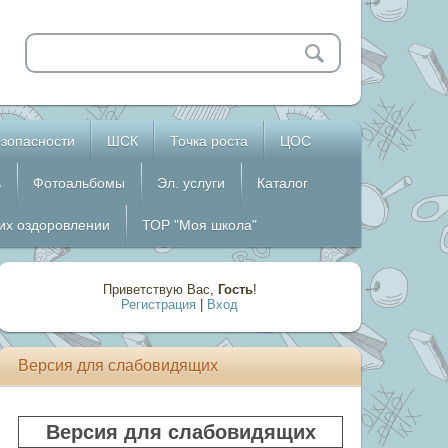
зопасности
ШСК
Точка роста
ЦОС
ь
Фотоальбомы
Эл. услуги
Каталог
 их оздоровлении
ТОР "Моя школа"
Приветствую Вас
,
Гость
!
Регистрация
|
Вход
Версия для слабовидящих
Версия для слабовидящих