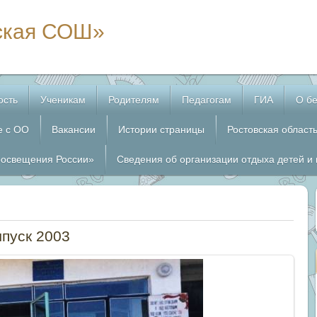
ская СОШ»
ость
Ученикам
Родителям
Педагогам
ГИА
О бе
е с ОО
Вакансии
Истории страницы
Ростовская област
росвещения России»
Сведения об организации отдыха детей и
пуск 2003